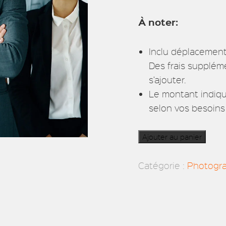
À noter:
Inclu déplacement
Des frais supplém
s’ajouter.
Le montant indiqu
selon vos besoins 
Ajouter au panier
Catégorie :
Photogr