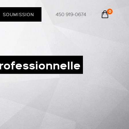
0
450 919-0674
SOUMISSION
rofessionnelle