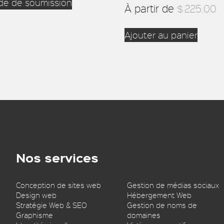
e de soumission
À partir de
$
225.00
Ajouter au panier
Nos services
Conception de sites web
Gestion de médias sociaux
Design web
Hébergement Web
Stratégie Web & SEO
Gestion de noms de
Graphisme
domaines