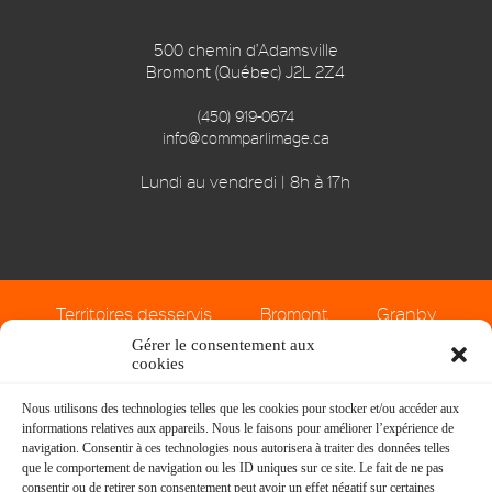
500 chemin d’Adamsville
Bromont (Québec) J2L 2Z4
(450) 919-0674
info@commparlimage.ca
Lundi au vendredi | 8h à 17h
Territoires desservis
Bromont
Granby
Cowansville
Sherbrooke
Gérer le consentement aux
cookies
Nous utilisons des technologies telles que les cookies pour stocker et/ou accéder aux
Faire une demande de soumission en ligne >
informations relatives aux appareils. Nous le faisons pour améliorer l’expérience de
navigation. Consentir à ces technologies nous autorisera à traiter des données telles
Voir les dernières réalisations >
que le comportement de navigation ou les ID uniques sur ce site. Le fait de ne pas
consentir ou de retirer son consentement peut avoir un effet négatif sur certaines