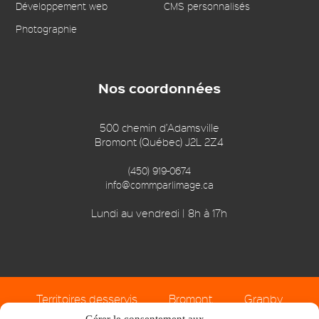
Développement web
CMS personnalisés
Photographie
Nos coordonnées
500 chemin d’Adamsville
Bromont (Québec) J2L 2Z4
(450) 919-0674
info@commparlimage.ca
Lundi au vendredi | 8h à 17h
Territoires desservis
Bromont
Granby
Cowansville
Sherbrooke